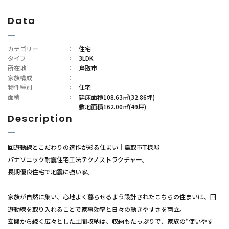
Data
カテゴリー
：
住宅
タイプ
：
3LDK
所在地
：
鳥取市
家族構成
：
物件種別
：
住宅
面積
：
延床面積108.63㎡(32.86坪)
敷地面積162.00㎡(49坪)
Description
回遊動線とこだわりの造作が彩る住まい｜鳥取市T様邸
パナソニック耐震住宅工法テクノストラクチャー。
長期優良住宅で地震に強い家。
家族が自然に集い、心地よく暮らせるよう設計されたこちらの住まいは、回
遊動線を取り入れることで家事効率と日々の動きやすさを両立。
玄関から続く広々とした土間収納は、収納もたっぷりで、家族の“使いやす