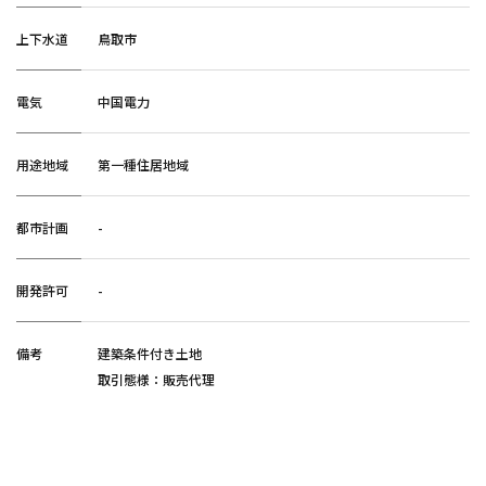
上下水道
鳥取市
電気
中国電力
用途地域
第一種住居地域
都市計画
-
開発許可
-
備考
建築条件付き土地
取引態様：販売代理