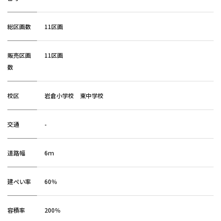
総区画数
11区画
販売区画
11区画
数
校区
岩倉小学校 東中学校
交通
-
道路幅
6ｍ
建ぺい率
60
容積率
200％